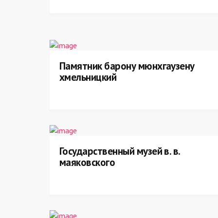
Памятник барону мюнхгаузену
хмельницкий
Государственный музей в. в.
маяковского