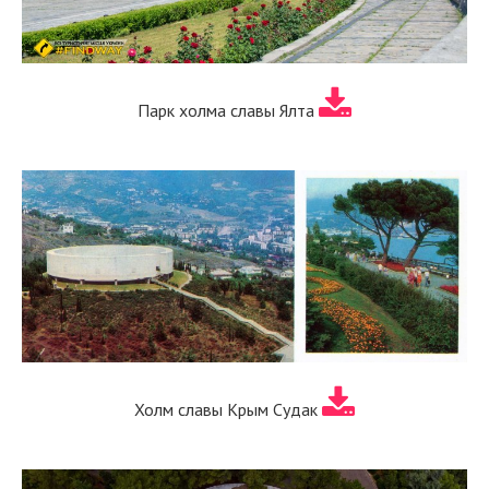
Парк холма славы Ялта
Холм славы Крым Судак