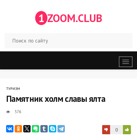
1
ZOOM.CLUB
Откр
меню
ТУРИЗМ
Памятник холм славы ялта
576
0