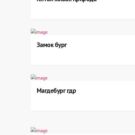
Замок бург
Магдебург гдр