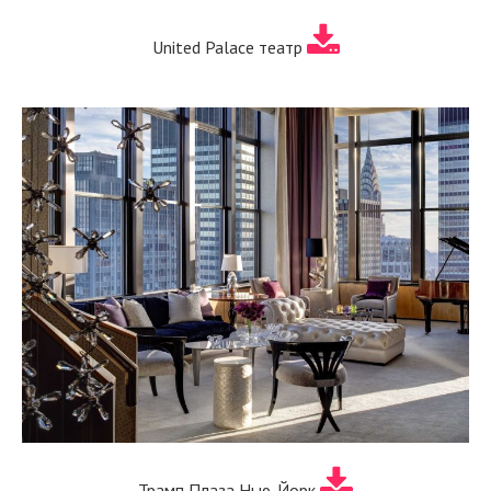
United Palace театр
Трамп Плаза Нью-Йорк