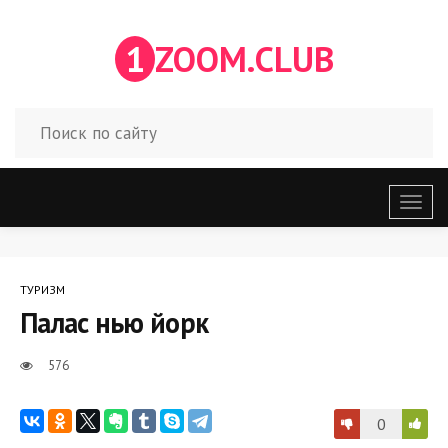
1
ZOOM.CLUB
Откр
меню
ТУРИЗМ
Палас нью йорк
576
0