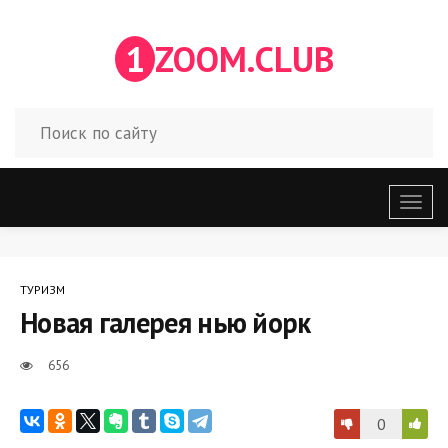
1
ZOOM.CLUB
Откр
меню
ТУРИЗМ
Новая галерея нью йорк
656
0