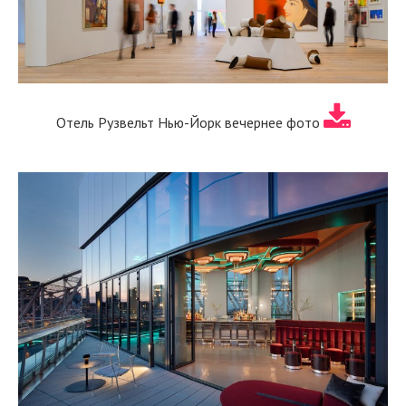
Отель Рузвельт Нью-Йорк вечернее фото