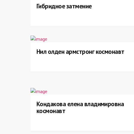
Гибридное затмение
Нил олден армстронг космонавт
Кондакова елена владимировна
космонавт