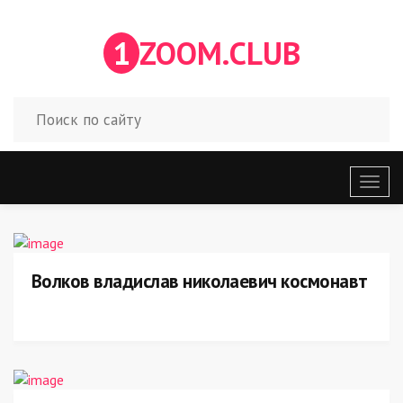
1
ZOOM.CLUB
Откр
меню
Волков владислав николаевич космонавт