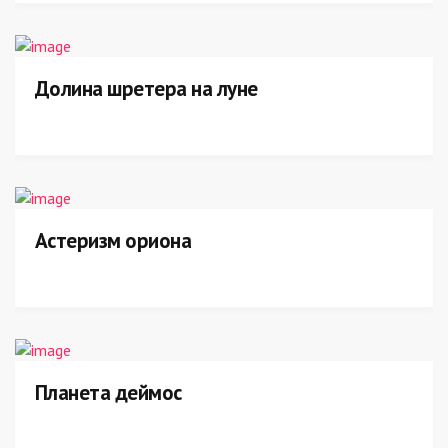
Долина шретера на луне
Астеризм ориона
Планета деймос