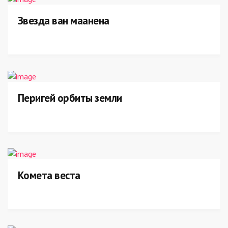
Звезда ван маанена
Перигей орбиты земли
Комета веста