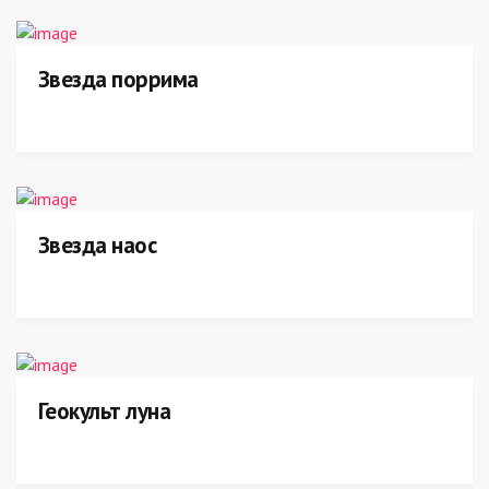
Звезда поррима
Звезда наос
Геокульт луна