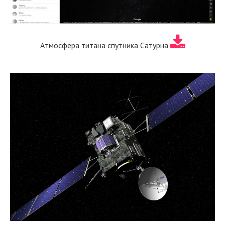
Атмосфера титана спутника Сатурна