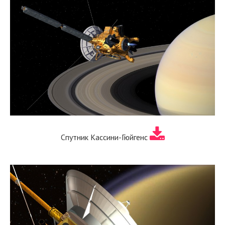
Спутник Кассини-Гюйгенс