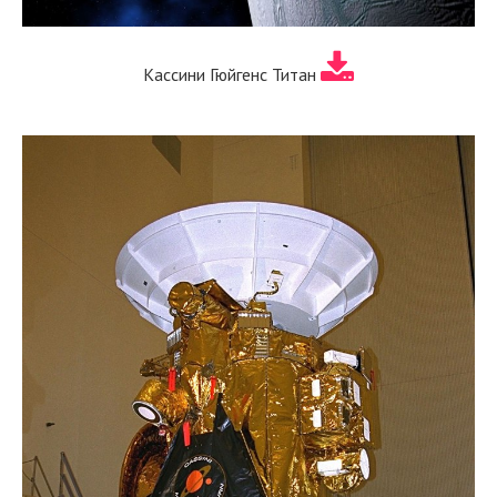
Кассини Гюйгенс Титан