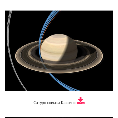
Сатурн снимки Кассини