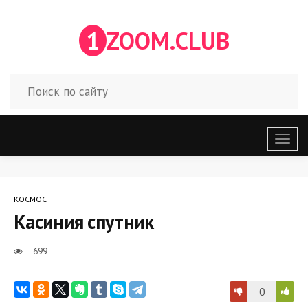
1
ZOOM.CLUB
Откр
меню
КОСМОС
Касиния спутник
699
0