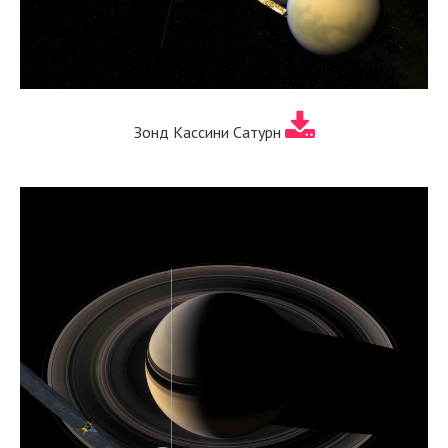
Зонд Кассини Сатурн