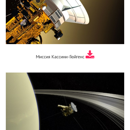
Миссия Кассини-Гюйгенс