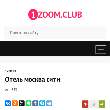
1
ZOOM.CLUB
Откр
меню
ТУРИЗМ
Отель москва сити
533
0