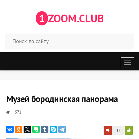
1
ZOOM.CLUB
Откр
меню
---
Музей бородинская панорама
571
0