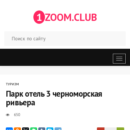
1
ZOOM.CLUB
Откр
меню
ТУРИЗМ
Парк отель 3 черноморская
ривьера
650