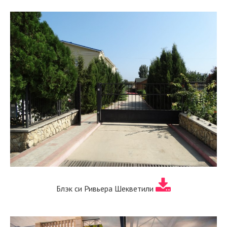
Блэк си Ривьера Шекветили