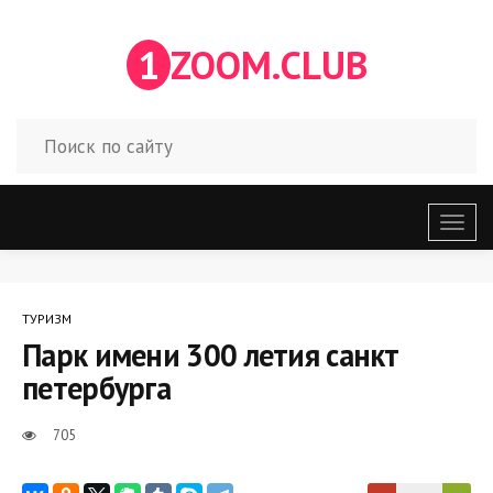
1
ZOOM.CLUB
Откр
меню
ТУРИЗМ
Парк имени 300 летия санкт
петербурга
705