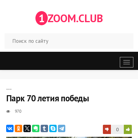
1
ZOOM.CLUB
Откр
меню
---
Парк 70 летия победы
970
0