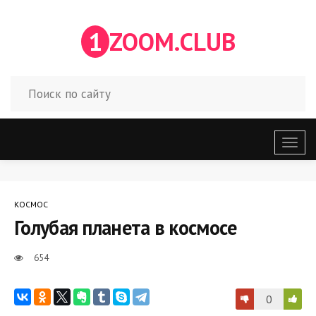
1
ZOOM.CLUB
Откр
меню
КОСМОС
Голубая планета в космосе
654
0