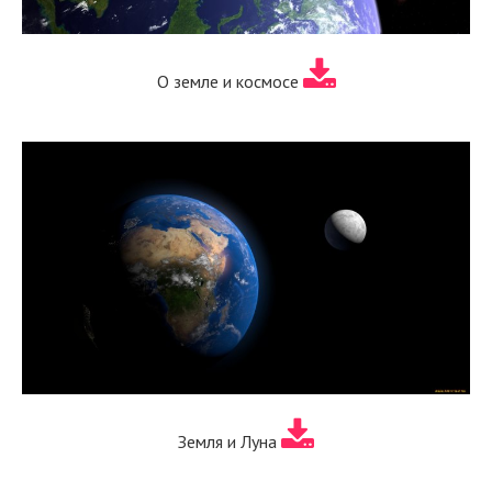
О земле и космосе
Земля и Луна