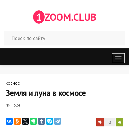
1
ZOOM.CLUB
Откр
меню
КОСМОС
Земля и луна в космосе
524
0