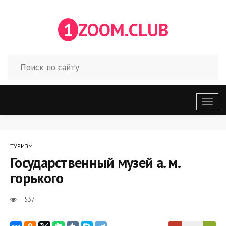
1
ZOOM.CLUB
Откр
меню
ТУРИЗМ
Государственный музей а. м.
горького
537