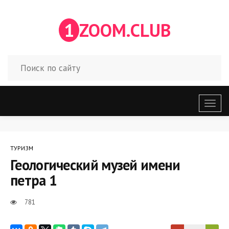
1
ZOOM.CLUB
Откр
меню
ТУРИЗМ
Геологический музей имени
петра 1
781