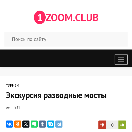
1
ZOOM.CLUB
Откр
меню
ТУРИЗМ
Экскурсия разводные мосты
531
0