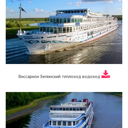
Виссарион Белинский теплоход водоход