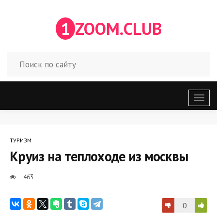
1
ZOOM.CLUB
Откр
меню
ТУРИЗМ
Круиз на теплоходе из москвы
463
0