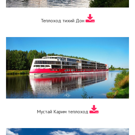
Теплоход тихий Дон
Мустай Карим теплоход