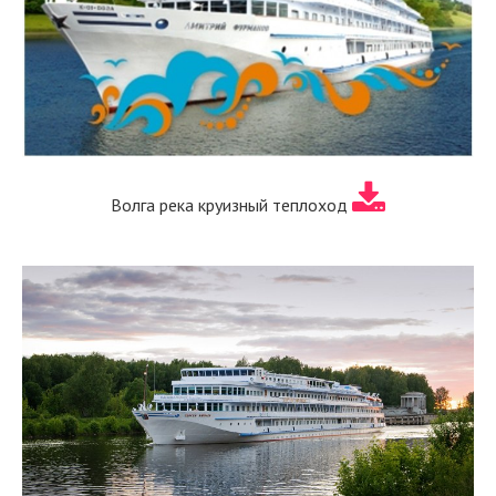
Волга река круизный теплоход