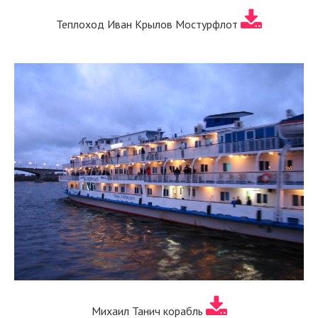
Теплоход Иван Крылов Мостурфлот
Михаил Танич корабль