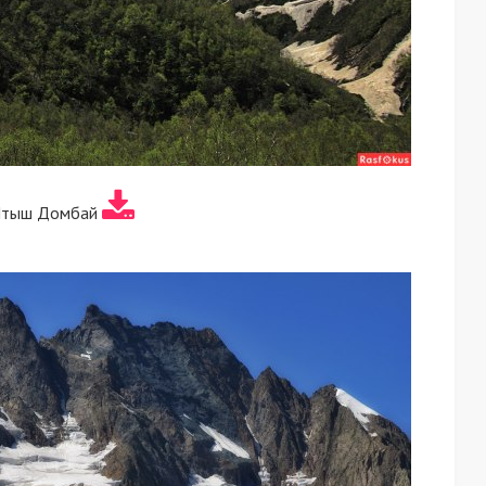
Птыш Домбай