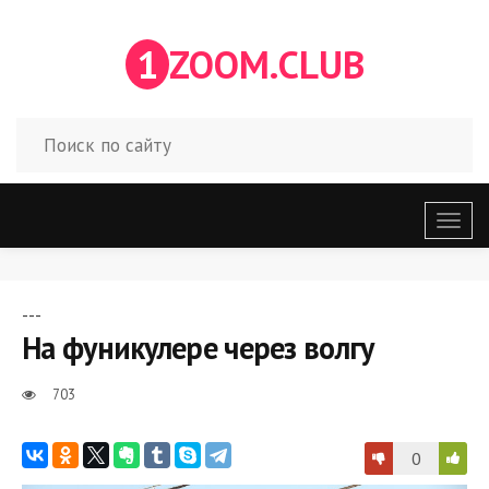
1
ZOOM.CLUB
Откр
меню
---
На фуникулере через волгу
703
0