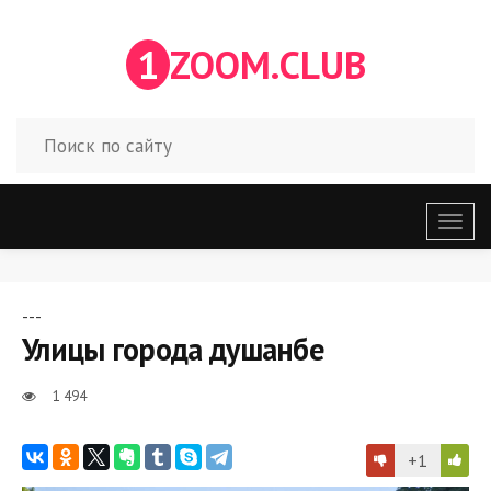
1
ZOOM.CLUB
Откр
меню
---
Улицы города душанбе
1 494
+1