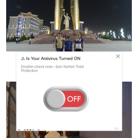
Душанбе Исмоили Сомони ночь