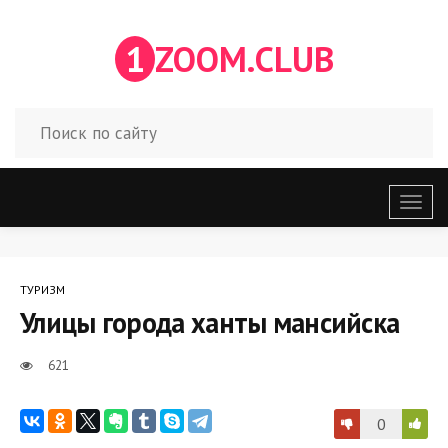
1
ZOOM.CLUB
Откр
меню
ТУРИЗМ
Улицы города ханты мансийска
621
0