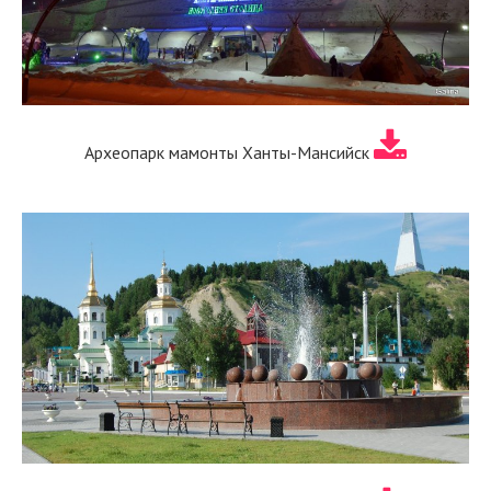
Археопарк мамонты Ханты-Мансийск