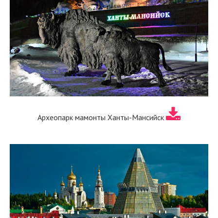
Археопарк мамонты Ханты-Мансийск