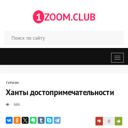
1
ZOOM.CLUB
Откр
меню
ТУРИЗМ
Ханты достопримечательности
666
0