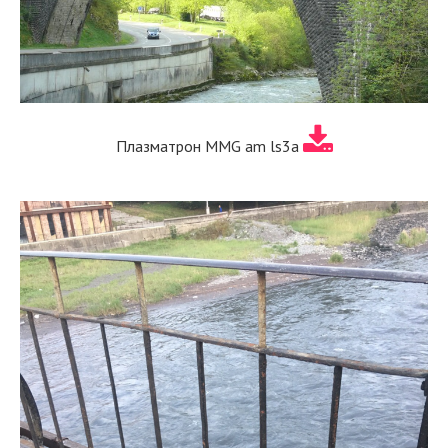
Плазматрон MMG am ls3a