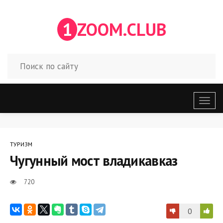
1
ZOOM.CLUB
Откр
меню
ТУРИЗМ
Чугунный мост владикавказ
720
0