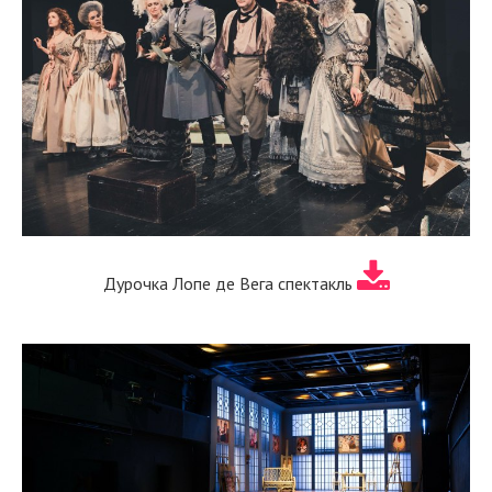
Дурочка Лопе де Вега спектакль