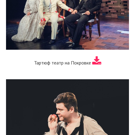
Тартюф театр на Покровке