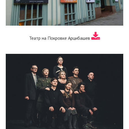
Театр на Покровке Арцибашев