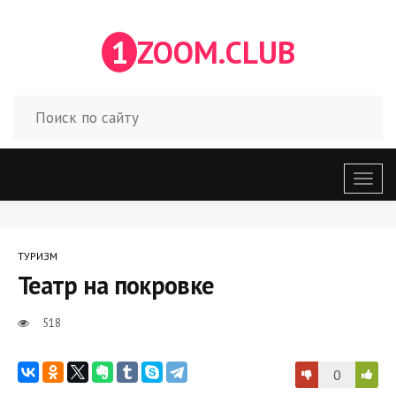
1
ZOOM.CLUB
Откр
меню
ТУРИЗМ
Театр на покровке
518
0