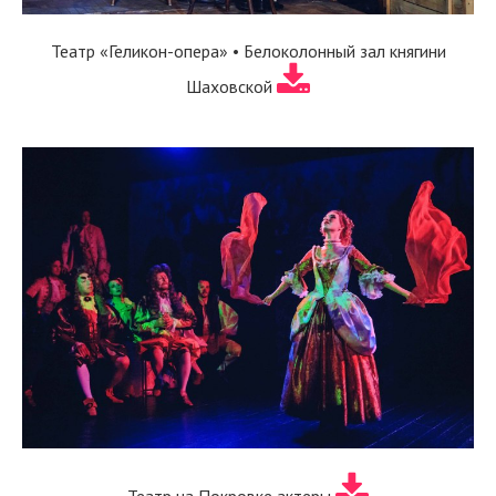
Театр «Геликон-опера» • Белоколонный зал княгини
Шаховской
Театр на Покровке актеры