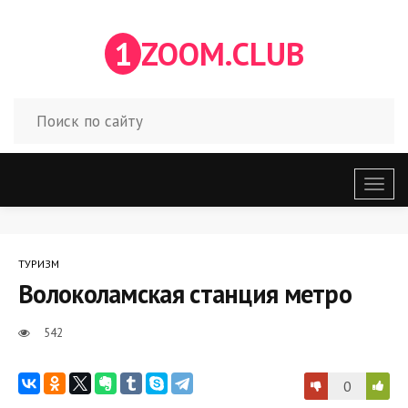
1
ZOOM.CLUB
Откр
меню
ТУРИЗМ
Волоколамская станция метро
542
0