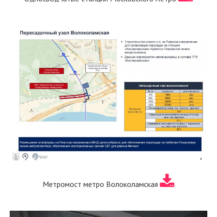
Метромост метро Волоколамская