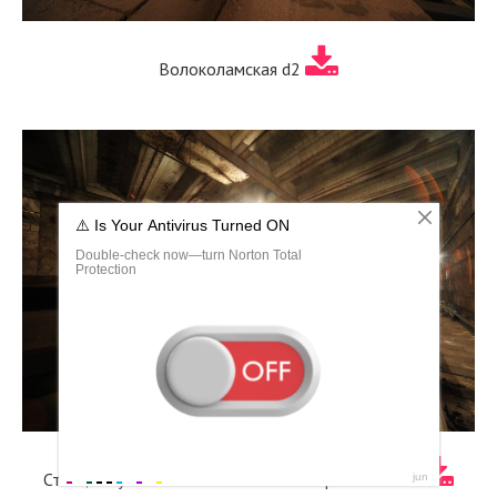
Волоколамская d2
Станция Тушинская Московского метрополитена