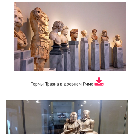
Термы Траяна в древнем Риме