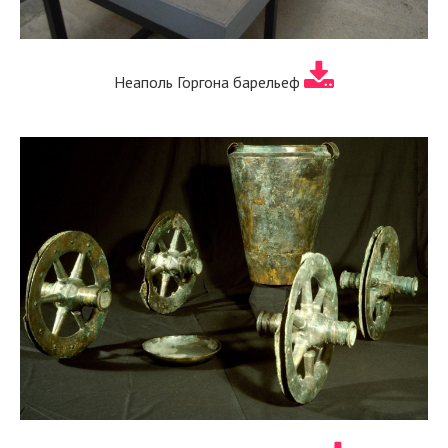
Неаполь Горгона барельеф