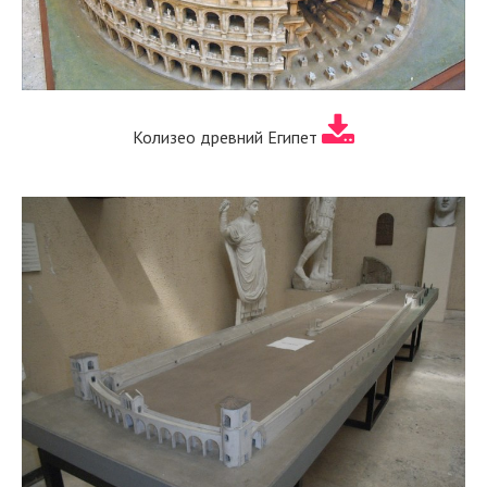
Колизео древний Египет