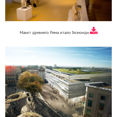
Макет древнего Рима итало Гисмонди