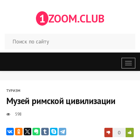
1
ZOOM.CLUB
Откр
меню
ТУРИЗМ
Музей римской цивилизации
598
0