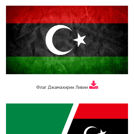
Флаг Джамахирии Ливии