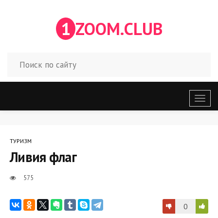
1
ZOOM.CLUB
Откр
меню
ТУРИЗМ
Ливия флаг
575
0