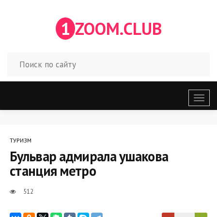
1
ZOOM.CLUB
Откр
меню
ТУРИЗМ
Бульвар адмирала ушакова
станция метро
512