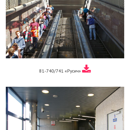
81-740/741 «Русич»