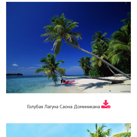
Голубая Лагуна Саона Доминикана