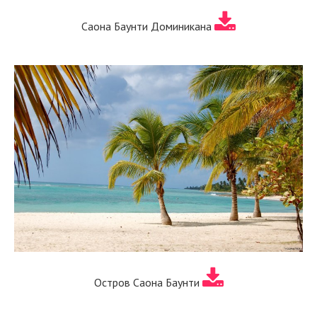
Саона Баунти Доминикана
Остров Саона Баунти