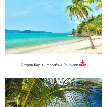
Остров Баунти Малайзия Лангкави