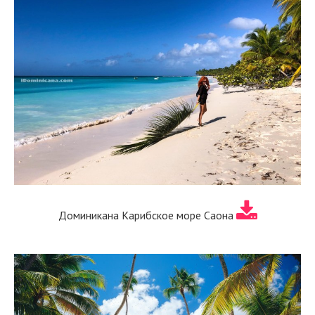
Доминикана Карибское море Саона