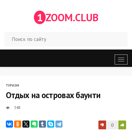
1
ZOOM.CLUB
Откр
меню
ТУРИЗМ
Отдых на островах баунти
548
0