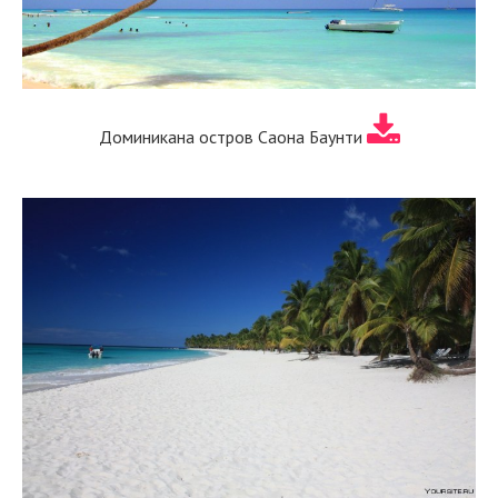
Доминикана остров Саона Баунти