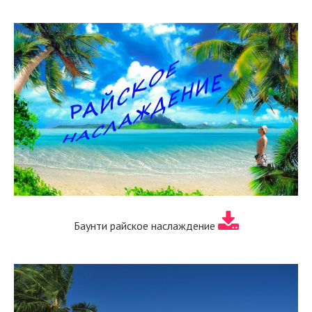
Баунти райское наслаждение