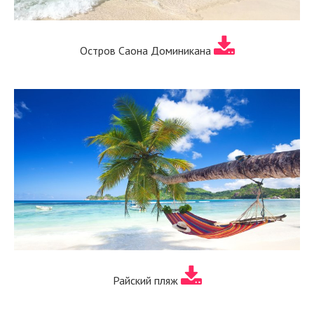
Остров Саона Доминикана
Райский пляж