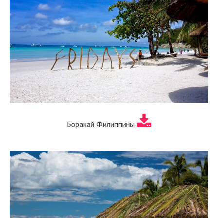
Боракай Филиппины