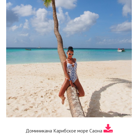
Доминикана Карибское море Саона