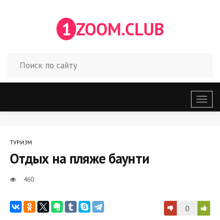
1
ZOOM.CLUB
Откр
меню
ТУРИЗМ
Отдых на пляже баунти
460
0