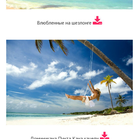
Влюбленные на шезлонге
Доминикана Пунта Кана качели