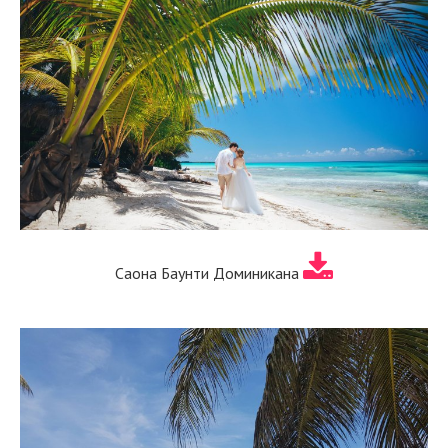
Саона Баунти Доминикана