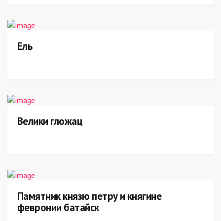
Ель
Велики гложац
Памятник князю петру и княгине
февронии батайск