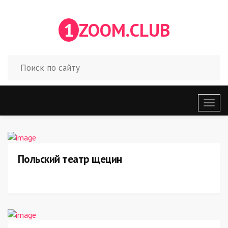
1
ZOOM.CLUB
Откр
меню
Польский театр щецин