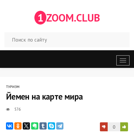
1
ZOOM.CLUB
Откр
меню
ТУРИЗМ
Йемен на карте мира
576
0