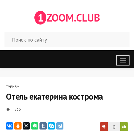
1
ZOOM.CLUB
Откр
меню
ТУРИЗМ
Отель екатерина кострома
536
0