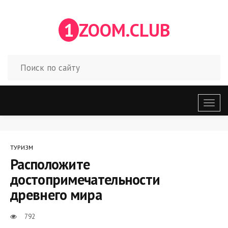
1
ZOOM.CLUB
Откр
меню
ТУРИЗМ
Расположите
достопримечательности
древнего мира
792