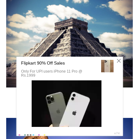
Пирамида Майя Чичен-ица