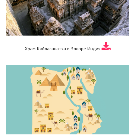
Храм Кайласанатха в Эллоре Индия