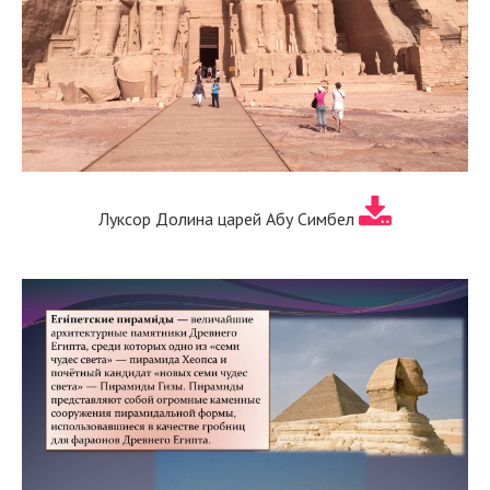
Луксор Долина царей Абу Симбел