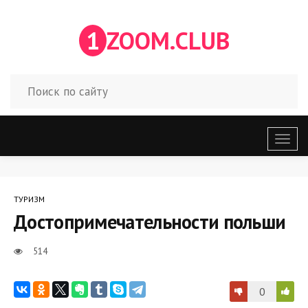
1
ZOOM.CLUB
Откр
меню
ТУРИЗМ
Достопримечательности польши
514
0