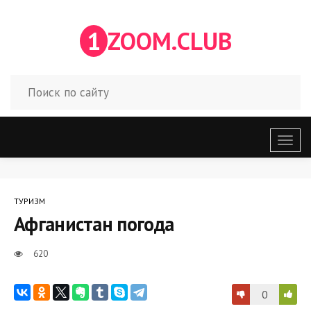
1
ZOOM.CLUB
Откр
меню
ТУРИЗМ
Афганистан погода
620
0