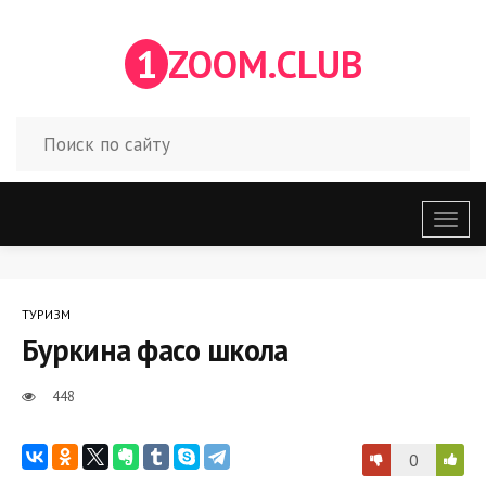
1
ZOOM.CLUB
Откр
меню
ТУРИЗМ
Буркина фасо школа
448
0