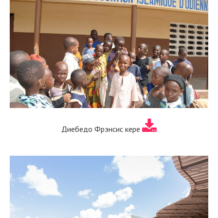
Диебедо Фрэнсис кере