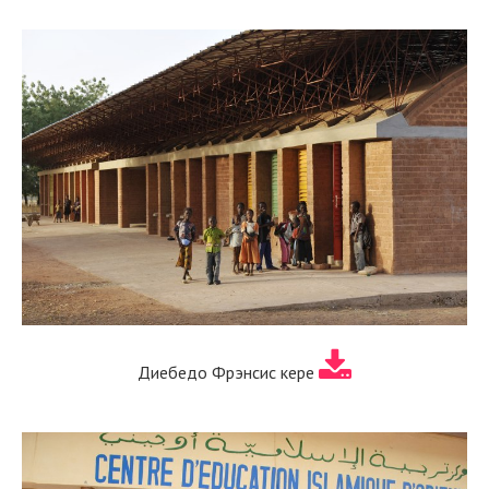
Диебедо Фрэнсис кере