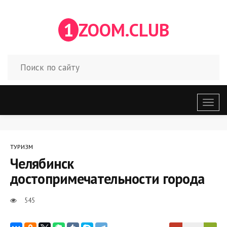
1
ZOOM.CLUB
Откр
меню
ТУРИЗМ
Челябинск
достопримечательности города
545