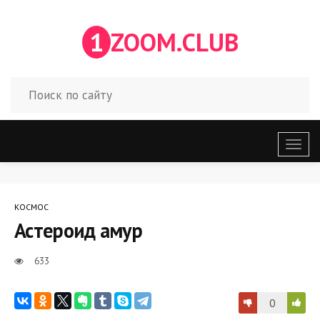
1
ZOOM.CLUB
Откр
меню
КОСМОС
Астероид амур
633
0