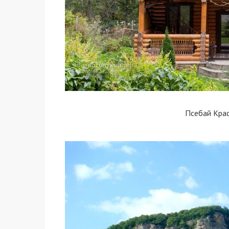
Псебай Кра