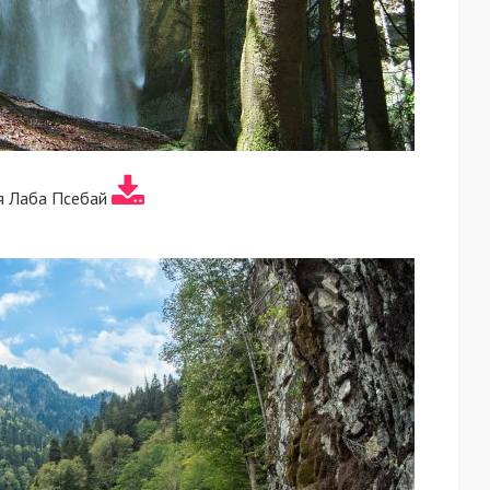
я Лаба Псебай