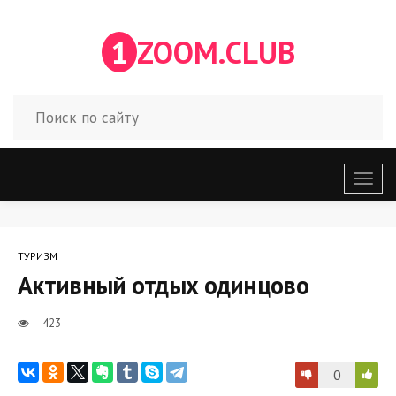
1
ZOOM.CLUB
Откр
меню
ТУРИЗМ
Активный отдых одинцово
423
0