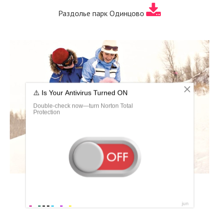
Раздолье парк Одинцово
Семья катается на лыжах