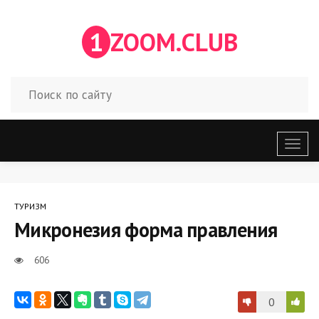
1
ZOOM.CLUB
Откр
меню
ТУРИЗМ
Микронезия форма правления
606
0