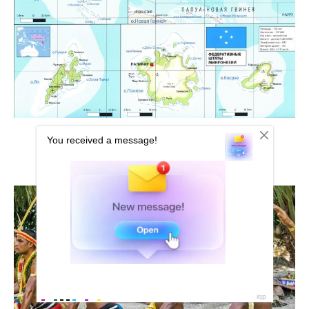
Микронезия Полинезия Меланезия на карте