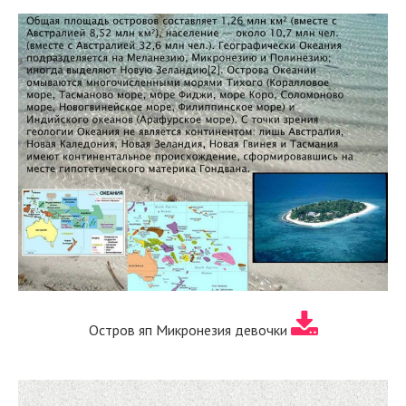
Остров яп Микронезия девочки