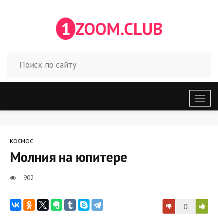
1
ZOOM.CLUB
Откр
меню
КОСМОС
Молния на юпитере
902
0