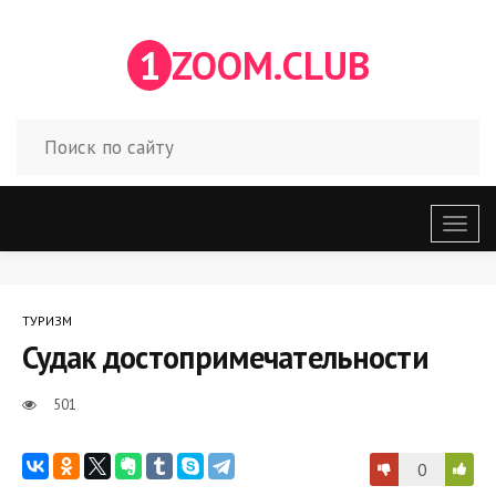
1
ZOOM.CLUB
Откр
меню
ТУРИЗМ
Судак достопримечательности
501
0