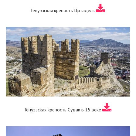
Генуэзская крепость Цитадель
Генуэзская крепость Судак в 15 веке