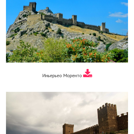
Иньерьео Моренто