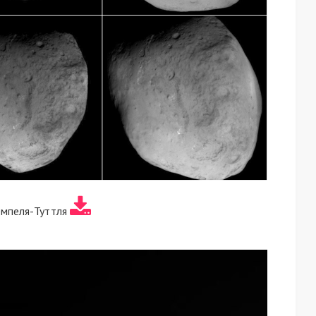
емпеля-Туттля