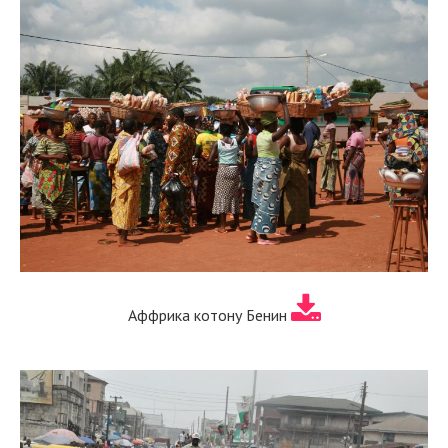
Аффрика котону Бенин