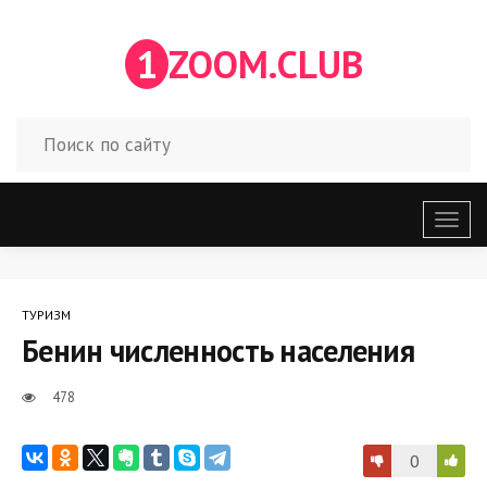
1
ZOOM.CLUB
Откр
меню
ТУРИЗМ
Бенин численность населения
478
0