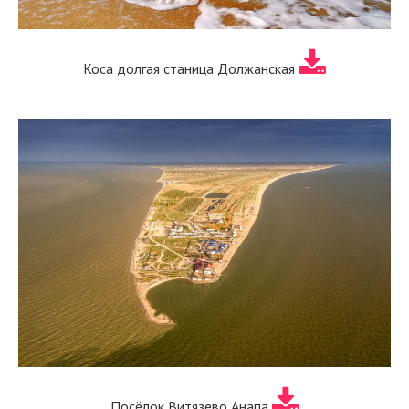
Коса долгая станица Должанская
Посёлок Витязево Анапа