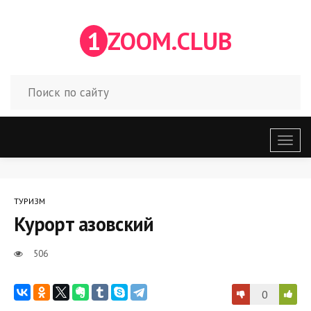
1
ZOOM.CLUB
Откр
меню
ТУРИЗМ
Курорт азовский
506
0