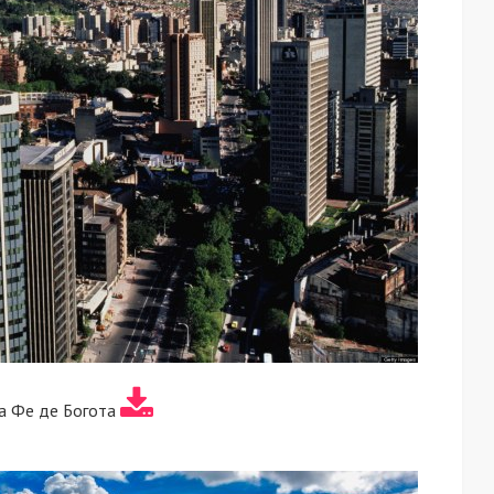
а Фе де Богота